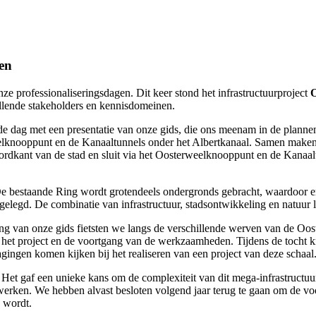
en
professionaliseringsdagen. Dit keer stond het infrastructuurproject
O
llende stakeholders en kennisdomeinen.
 dag met een presentatie van onze gids, die ons meenam in de plannen v
elknooppunt en de Kanaaltunnels onder het Albertkanaal. Samen make
ordkant van de stad en sluit via het Oosterweelknooppunt en de Kanaalt
 De bestaande Ring wordt grotendeels ondergronds gebracht, waardoor er
egd. De combinatie van infrastructuur, stadsontwikkeling en natuur laa
ing van onze gids fietsten we langs de verschillende werven van de Oos
het project en de voortgang van de werkzaamheden. Tijdens de tocht k
ingen komen kijken bij het realiseren van een project van deze schaal
 Het gaf een unieke kans om de complexiteit van dit mega-infrastructuu
erken. We hebben alvast besloten volgend jaar terug te gaan om de voo
n wordt.