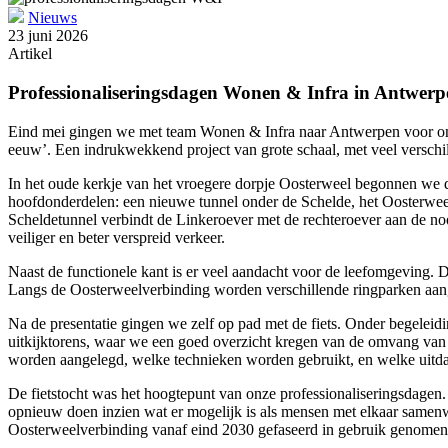
Nieuws
23 juni 2026
Artikel
Professionaliseringsdagen Wonen & Infra in Antwerp
Eind mei gingen we met team Wonen & Infra naar Antwerpen voor onze 
eeuw’. Een indrukwekkend project van grote schaal, met veel verschi
In het oude kerkje van het vroegere dorpje Oosterweel begonnen we de
hoofdonderdelen: een nieuwe tunnel onder de Schelde, het Oosterwe
Scheldetunnel verbindt de Linkeroever met de rechteroever aan de no
veiliger en beter verspreid verkeer.
Naast de functionele kant is er veel aandacht voor de leefomgeving.
Langs de Oosterweelverbinding worden verschillende ringparken aangel
Na de presentatie gingen we zelf op pad met de fiets. Onder begeleid
uitkijktorens, waar we een goed overzicht kregen van de omvang van 
worden aangelegd, welke technieken worden gebruikt, en welke uitdag
De fietstocht was het hoogtepunt van onze professionaliseringsdagen.
opnieuw doen inzien wat er mogelijk is als mensen met elkaar samenw
Oosterweelverbinding vanaf eind 2030 gefaseerd in gebruik genome