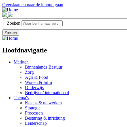
Overslaan en naar de inhoud gaan
Zoeken
Zoeken
Hoofdnavigatie
Markten
Binnenlands Bestuur
Zorg
Agri & Food
Wonen & Infra
Onderwijs
Bedrijven/ internationaal
Thema's
Ketens & netwerken
Strategie
Processen
Besturing & inrichting
Leiderschap