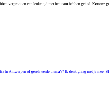
bben vergroot en een leuke tijd met het team hebben gehad. Kortom: g
nfra in Antwerpen of gerelateerde thema’s? Ik denk graag met je mee.
St