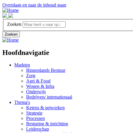
Overslaan en naar de inhoud gaan
Zoeken
Zoeken
Hoofdnavigatie
Markten
Binnenlands Bestuur
Zorg
Agri & Food
Wonen & Infra
Onderwijs
Bedrijven/ internationaal
Thema's
Ketens & netwerken
Strategie
Processen
Besturing & inrichting
Leiderschap