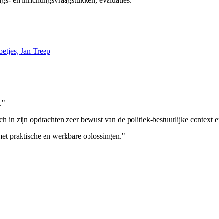
gs- en inrichtingsvraagstukken, evaluaties.
etjes, Jan Treep
."
ch in zijn opdrachten zeer bewust van de politiek-bestuurlijke context 
met praktische en werkbare oplossingen."