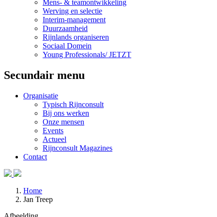
Mens- & teamontwikkeling
Werving en selectie
Interim-management
Duurzaamheid
Rijnlands organiseren
Sociaal Domein
Young Professionals/ JETZT
Secundair menu
Organisatie
Typisch Rijnconsult
Bij ons werken
Onze mensen
Events
Actueel
Rijnconsult Magazines
Contact
Home
Jan Treep
Afbeelding