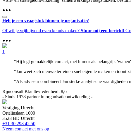
Visie- en strategieontwikkeling, samenwerkingsvraagstukken, besturin
Heb je een vraagstuk binnen je organisatie?
Of wil je vrijblijvend even kennis maken?
Stuur mij een bericht!
Gro
1
"Hij legt gemakkelijk contact, met humor als belangrijk 'wapen'
"Jan weet zich nieuwe terreinen snel eigen te maken en toont zi
"Als adviseur combineert Jan sterke analytische vaardigheden 
Rijnconsult Klanttevredenheid:
8,6
- Sinds 1978 partner in organisatieontwikkeling -
Vestiging Utrecht
Orteliuslaan 1000
3528 BD Utrecht
+31 30 298 42 50
Neem contact met ons op