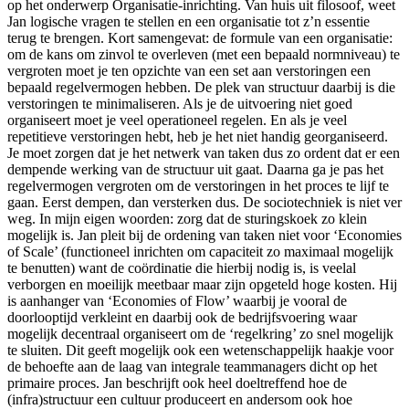
op het onderwerp Organisatie-inrichting. Van huis uit filosoof, weet
Jan logische vragen te stellen en een organisatie tot z’n essentie
terug te brengen. Kort samengevat: de formule van een organisatie:
om de kans om zinvol te overleven (met een bepaald normniveau) te
vergroten moet je ten opzichte van een set aan verstoringen een
bepaald regelvermogen hebben. De plek van structuur daarbij is die
verstoringen te minimaliseren. Als je de uitvoering niet goed
organiseert moet je veel operationeel regelen. En als je veel
repetitieve verstoringen hebt, heb je het niet handig georganiseerd.
Je moet zorgen dat je het netwerk van taken dus zo ordent dat er een
dempende werking van de structuur uit gaat. Daarna ga je pas het
regelvermogen vergroten om de verstoringen in het proces te lijf te
gaan. Eerst dempen, dan versterken dus. De sociotechniek is niet ver
weg. In mijn eigen woorden: zorg dat de sturingskoek zo klein
mogelijk is. Jan pleit bij de ordening van taken niet voor ‘Economies
of Scale’ (functioneel inrichten om capaciteit zo maximaal mogelijk
te benutten) want de coördinatie die hierbij nodig is, is veelal
verborgen en moeilijk meetbaar maar zijn opgeteld hoge kosten. Hij
is aanhanger van ‘Economies of Flow’ waarbij je vooral de
doorlooptijd verkleint en daarbij ook de bedrijfsvoering waar
mogelijk decentraal organiseert om de ‘regelkring’ zo snel mogelijk
te sluiten. Dit geeft mogelijk ook een wetenschappelijk haakje voor
de behoefte aan de laag van integrale teammanagers dicht op het
primaire proces. Jan beschrijft ook heel doeltreffend hoe de
(infra)structuur een cultuur produceert en andersom ook hoe