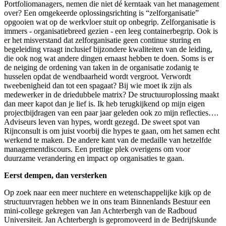
Portfoliomanagers, nemen die niet dé kerntaak van het management
over? Een omgekeerde oplossingsrichting is “zelforganisatie”
opgooien wat op de werkvloer stuit op onbegrip. Zelforganisatie is
immers - organisatiebreed gezien - een leeg containerbegrip. Ook is
er het misverstand dat zelforganisatie geen continue sturing en
begeleiding vraagt inclusief bijzondere kwaliteiten van de leiding,
die ook nog wat andere dingen ernaast hebben te doen. Soms is er
de neiging de ordening van taken in de organisatie zodanig te
husselen opdat de wendbaarheid wordt vergroot. Verwordt
tweebenigheid dan tot een spagaat? Bij wie moet ik zijn als
medewerker in de driedubbele matrix? De structuuroplossing maakt
dan meer kapot dan je lief is. Ik heb terugkijkend op mijn eigen
projectbijdragen van een paar jaar geleden ook zo mijn reflecties….
Adviseurs leven van hypes, wordt gezegd. De sweet spot van
Rijnconsult is om juist voorbij die hypes te gaan, om het samen echt
werkend te maken. De andere kant van de medaille van hetzelfde
managementdiscours. Een prettige plek overigens om voor
duurzame verandering en impact op organisaties te gaan.
Eerst dempen, dan versterken
Op zoek naar een meer nuchtere en wetenschappelijke kijk op de
structuurvragen hebben we in ons team Binnenlands Bestuur een
mini-college gekregen van Jan Achterbergh van de Radboud
Universiteit. Jan Achterbergh is gepromoveerd in de Bedrijfskunde