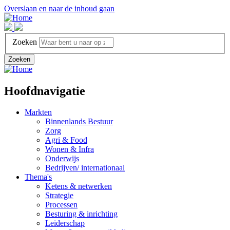
Overslaan en naar de inhoud gaan
Zoeken
Zoeken
Hoofdnavigatie
Markten
Binnenlands Bestuur
Zorg
Agri & Food
Wonen & Infra
Onderwijs
Bedrijven/ internationaal
Thema's
Ketens & netwerken
Strategie
Processen
Besturing & inrichting
Leiderschap