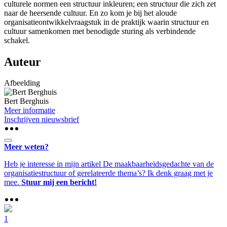
culturele normen een structuur inkleuren; een structuur die zich zet
naar de heersende cultuur. En zo kom je bij het aloude
organisatieontwikkelvraagstuk in de praktijk waarin structuur en
cultuur samenkomen met benodigde sturing als verbindende
schakel.
Auteur
Afbeelding
Bert Berghuis
Meer informatie
Inschrijven nieuwsbrief
Meer weten?
Heb je interesse in mijn artikel De maakbaarheidsgedachte van de
organisatiestructuur of gerelateerde thema’s? Ik denk graag met je
mee.
Stuur mij een bericht!
1